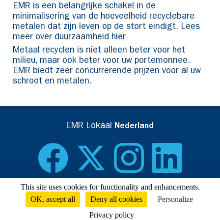
EMR is een belangrijke schakel in de
minimalisering van de hoeveelheid recyclebare
metalen dat zijn leven op de stort eindigt. Lees
meer over duurzaamheid
hier
Metaal recyclen is niet alleen beter voor het
milieu, maar ook beter voor uw portemonnee.
EMR biedt zeer concurrerende prijzen voor al uw
schroot en metalen.
EMR Lokaal
Nederland
This site uses cookies for functionality and enhancements.
OK, accept all
Deny all cookies
Personalize
EMR Privacybeleid
. Bezoek onze corporate website
nl.emrgroup.com
Privacy policy